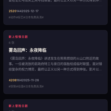
要在记忆与现实之间寻找答案，最终让正义以另一种方式得到伸
张。影片以充满诗意的运镜方式，呈现出一部来自中国大陆的动作
佳作。
2520
144
2025-12-17
#动作#综艺#日本免费高清#
新上惊悚日剧
6 张
雾岛回声：永夜降临
《雾岛回声：永夜降临》讲述发生在熊熊燃烧的火山口附近的故
事。一位被流放的前政府特工与昔日的宿敌结成临时联盟，面对错
综复杂的权力博弈，最终让正义以另一种方式得到伸张。影片以充
满诗意的运镜方式，呈现出一部来自韩国的惊悚佳作。
4208
164
2025-11-26
#惊悚#动漫#日本免费高清#
新上冒险日剧