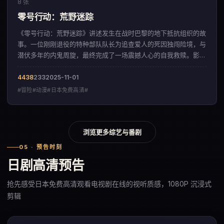
8 张
零号行动：荒野迷踪
《零号行动：荒野迷踪》讲述发生在战时巴黎的地下抵抗组织的故
事。一位刚刚退役的特种部队队长为追查爱人的死因独闯险境，与
潜伏多年的内鬼周旋，最终完成了一场震撼人心的自我救赎。影片
以凌厉的镜头语言，呈现出一部来自英国的冒险佳作。
4438
233
2025-11-01
#冒险#动漫#日本免费高清#
浏览更多综艺与番剧
05 · 预告时刻
日剧高清预告
抢先感受日本免费高清观看电视剧在线的视听质感，1080P 沉浸式
剪辑