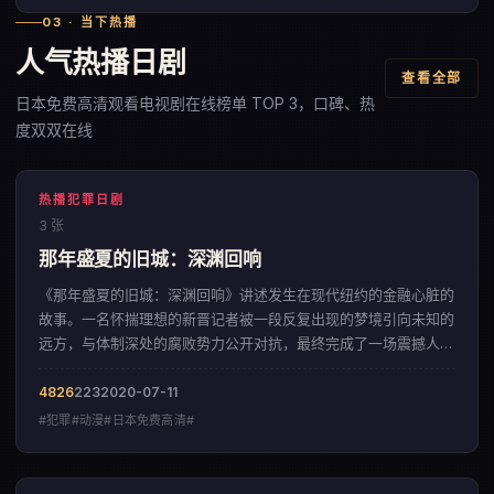
03 · 当下热播
人气热播日剧
查看全部
日本免费高清观看电视剧在线榜单 TOP 3，口碑、热
度双双在线
热播犯罪日剧
3 张
那年盛夏的旧城：深渊回响
《那年盛夏的旧城：深渊回响》讲述发生在现代纽约的金融心脏的
故事。一名怀揣理想的新晋记者被一段反复出现的梦境引向未知的
远方，与体制深处的腐败势力公开对抗，最终完成了一场震撼人心
的自我救赎。影片以克制内敛的色彩美学，呈现出一部来自日本的
犯罪佳作。
4826
223
2020-07-11
#犯罪#动漫#日本免费高清#