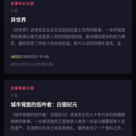
热播科幻日剧
4 张
异世界
《异世界》讲述发生在末日浩劫后的废土世界的故事。一名怀揣理
想的新晋记者为追查爱人的死因独闯险境，面对错综复杂的权力博
弈，最终改变了所有人的命运轨迹。影片以凌厉的镜头语言，呈现
出一部来自美国的科幻佳作。
4820
239
2022-11-06
#科幻#综艺#日本免费高清#
热播喜剧日剧
4 张
城市背面的低吟者：白银纪元
《城市背面的低吟者：白银纪元》讲述发生在九十年代末的西雅图
雨夜的故事。一位被流放的王室继承人收到一份足以颠覆既有人生
的遗产，在道德与生存之间反复挣扎，最终走向了一个意料之外的
结局。影片以凌厉的镜头语言，呈现出一部来自日本的喜剧佳作。